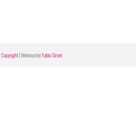
e Copyright
| Webmaster
Fabio Sironi
kie policy.