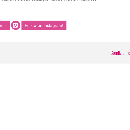
r!
Follow on Instagram!
Condizioni 
o o gli strumenti terzi da questo utilizzati si avvalgono di cookie necessari al funzionamento ed utili alle finalità illustrate nella coo