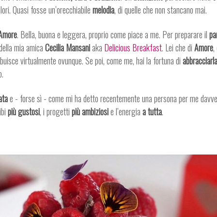
olori. Quasi fosse un’orecchiabile
melodia
, di quelle che non stancano mai.
Amore
. Bella, buona e leggera, proprio come piace a me. Per preparare il
pa
della mia amica
Cecilia Mansani
aka
Delicious Breakfast
. Lei che di
Amore
,
ribuisce virtualmente ovunque. Se poi, come me, hai la fortuna di
abbracciarl
o.
ata
e - forse sì - come mi ha detto recentemente una persona per me davve
cibi
più gustosi
, i progetti
più ambiziosi
e l’energia
a tutta
.