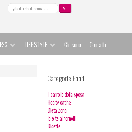
Cerca
Vai
ESS
LIFE STYLE
Chi sono
Contatti
Categorie Food
Il carrello della spesa
Healty eating
Dieta Zona
Io e te ai fornelli
Ricette