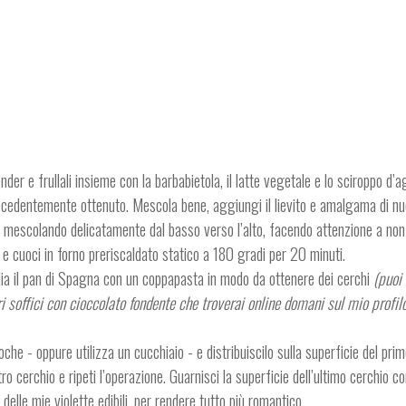
lender e frullali insieme con la barbabietola, il latte vegetale e lo sciroppo d’
precedentemente ottenuto. Mescola bene, aggiungi il lievito e amalgama di nu
 mescolando delicatamente dal basso verso l’alto, facendo attenzione a non
 e cuoci in forno preriscaldato statico a 180 gradi per 20 minuti.
aglia il pan di Spagna con un coppapasta in modo da ottenere dei cerchi
(puoi
ri soffici con cioccolato fondente che troverai online domani sul mio profi
che - oppure utilizza un cucchiaio - e distribuiscilo sulla superficie del prim
 cerchio e ripeti l’operazione. Guarnisci la superficie dell’ultimo cerchio con
elle mie violette edibili, per rendere tutto più romantico.