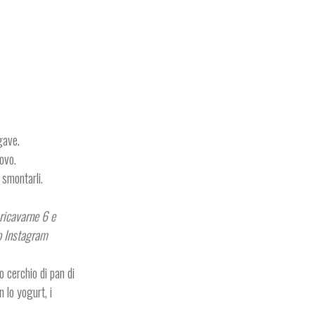
agave.
ovo.
 smontarli.
 ricavarne 6 e
lo Instagram
o cerchio di pan di
 lo yogurt, i