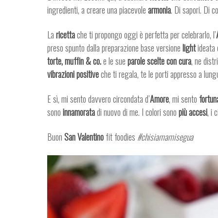
ingredienti, a creare una piacevole
armonia
. Di sapori. Di c
La
ricetta
che ti propongo oggi è perfetta per celebrarlo, l’
preso spunto dalla preparazione base versione
light
ideata 
torte, muffin & co.
e le sue
parole scelte con cura
, ne dist
vibrazioni positive
che ti regala, te le porti appresso a lung
E sì, mi sento davvero circondata d’
Amore
, mi sento
fortun
sono
innamorata
di nuovo di me. I colori sono
più accesi
, i 
Buon
San Valentino
fit foodies
#chisiamamisegua