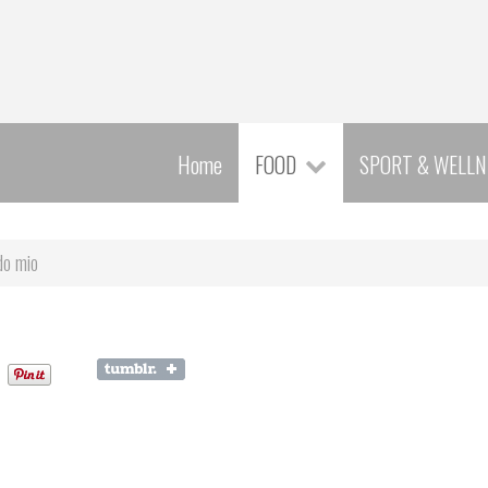
Home
FOOD
SPORT & WELLN
do mio