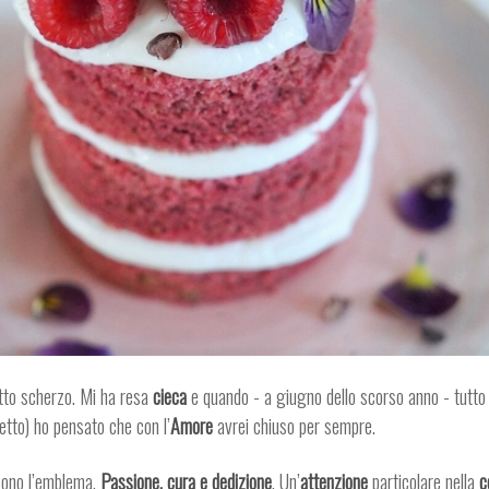
tto scherzo. Mi ha resa
cieca
e quando - a giugno dello scorso anno - tutto 
etto) ho pensato che con l’
Amore
avrei chiuso per sempre.
ono l’emblema.
Passione, cura e dedizione
. Un’
attenzione
particolare nella
c