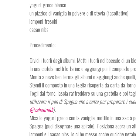
yogurt greco bianco
un pizzico di vaniglia in polvere o di stevia (facoltativo)
lamponi freschi
cacao nibs
Procedimento:
Dividi i tuorli dagli albumi. Metti i tuorli nel boccale di un b
In una ciotola metti le farine e aggiungi poi il composto 
Monta a neve ben ferma gli albumi e aggiungi anche quelli,
Stendi il composto in una teglia ricoperta da carta da forno
Togli dal forno, lascia raffreddare su una gratella e poi t
utilizzare il pan di Spagna che avanza per preparare i cuo
@valeairoldi
).
Mixa lo yogurt greco con la vaniglia, mettilo in una sac à po
Spagna (puoi disegnare una spirale). Posiziona sopra un altro
lamponi e i cacao nibs. Io ci ho messo anche qualche petalo d